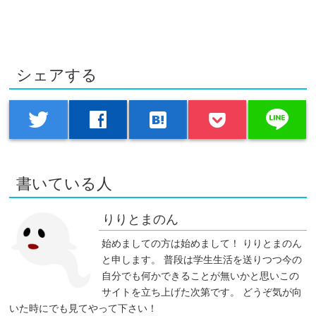
シェアする
line
twitter
facebook
hatenabookmark
書いている人
りりとまのん
始めましての方は始めまして！ りりとまのん
と申します。 普段は学生生活を送りつつ今の
自分でも何かできることが無いかと思いこの
サイトを立ち上げた次第です。 どうぞ気が向
いた時にでも見てやって下さい！