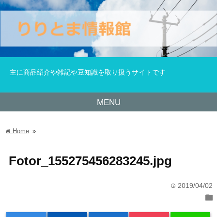
主に商品紹介や雑記や豆知識を取り扱うサイトです
MENU
Home
»
home
Fotor_155275456283245.jpg
2019/04/02
time
folder