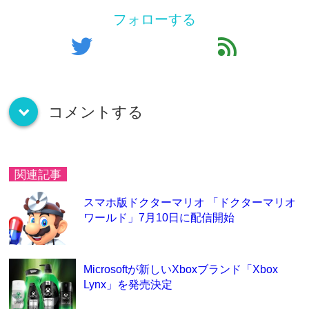
フォローする
twitter
feed
コメントする
down
関連記事
スマホ版ドクターマリオ 「ドクターマリオ
ワールド」7月10日に配信開始
Microsoftが新しいXboxブランド「Xbox
Lynx」を発売決定